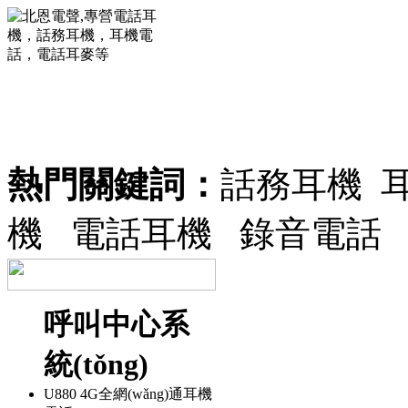
熱門關鍵詞：
話務耳機 
機 電話耳機 錄音
呼叫中心系
統(tǒng)
U880 4G全網(wǎng)通耳機