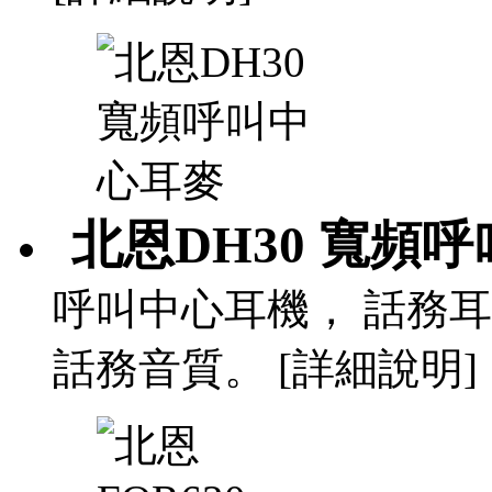
北恩DH30 寬頻
呼叫中心耳機， 話務
話務音質。 [詳細說明]